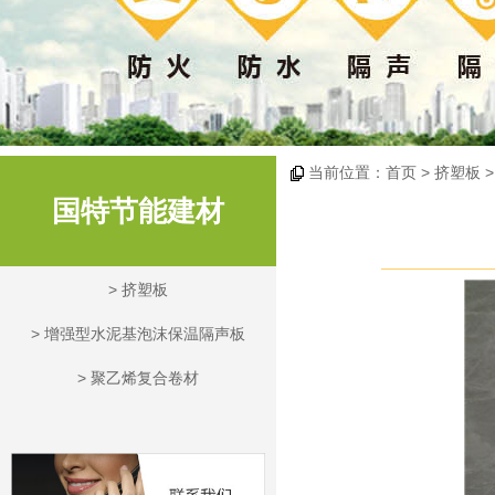
当前位置：
首页
> 挤塑板 
国特节能建材
>
挤塑板
>
增强型水泥基泡沫保温隔声板
>
聚乙烯复合卷材